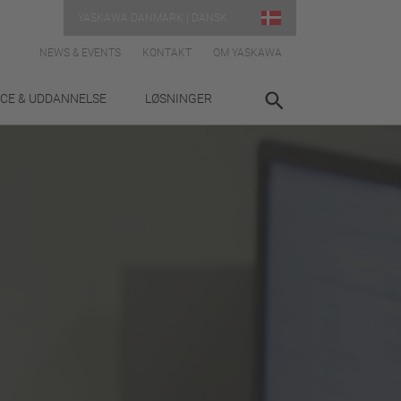
YASKAWA DANMARK | DANSK
NEWS & EVENTS
KONTAKT
OM YASKAWA
ICE & UDDANNELSE
LØSNINGER