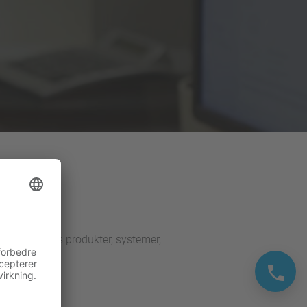
r dækker vores produkter, systemer,