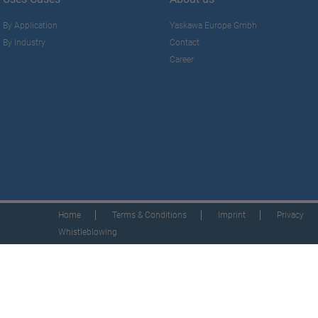
By Application
Yaskawa Europe Gmbh
By Industry
Contact
Career
Home
Terms & Conditions
Imprint
Privacy
Whistleblowing