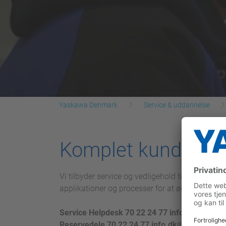
Yaskawa Denmark
Service & uddannelse
Komplet kundeserv
Vi tilbyder service og vedligehold tilpasset vo
applikationer og processer for at øge produkti
Service Helpdesk 70 22 24 77 info.dk@yask
Reservedele 70 22 24 77 info.dk@yaskawa.e