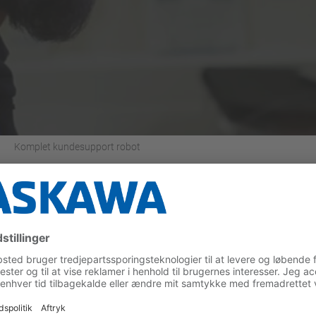
Komplet kundesupport robot
ice
res produkter i hele deres livscyklus. En komplet kundeservice de
viteten og oppe tiden i Deres produktionsanlæg.
awa.eu.com
u.com