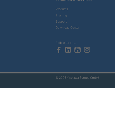
Products
Training
Support
Download Center
Follow us on...
© 2026 Yaskawa Europe GmbH