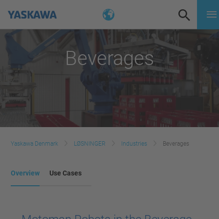
Beverages
Yaskawa Denmark
LØSNINGER
Industries
Beverages
Overview
Use Cases