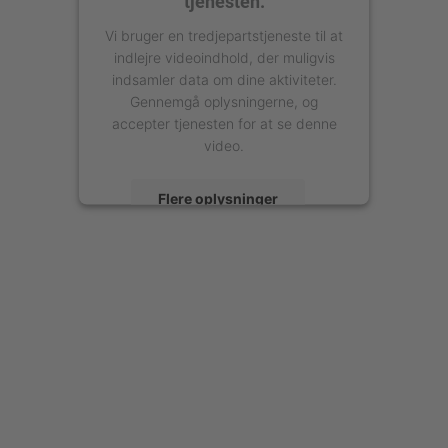
tjenesten.
Vi bruger en tredjepartstjeneste til at
indlejre videoindhold, der muligvis
indsamler data om dine aktiviteter.
Gennemgå oplysningerne, og
accepter tjenesten for at se denne
video.
Flere oplysninger
Accepter
powered by
Usercentrics Consent
Management Platform