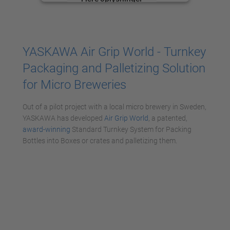
Accepter
powered by
Usercentrics Consent
YASKAWA Air Grip World - Turnkey
Management Platform
Packaging and Palletizing Solution
for Micro Breweries
Out of a pilot project with a local micro brewery in Sweden,
YASKAWA has developed
Air Grip World
, a patented,
award-winning
Standard Turnkey System for Packing
Bottles into Boxes or crates and palletizing them.