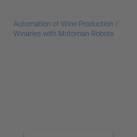
Accepter
powered by
Usercentrics Consent
Automation of Wine Production /
Management Platform
Winaries with Motoman Robots