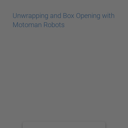
Accepter
powered by
Usercentrics Consent
Unwrapping and Box Opening with
Management Platform
Motoman Robots