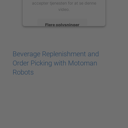
accepter tjenesten for at se denne
video.
Flere oplysninger
Accepter
powered by
Usercentrics Consent
Beverage Replenishment and
Management Platform
Order Picking with Motoman
Robots