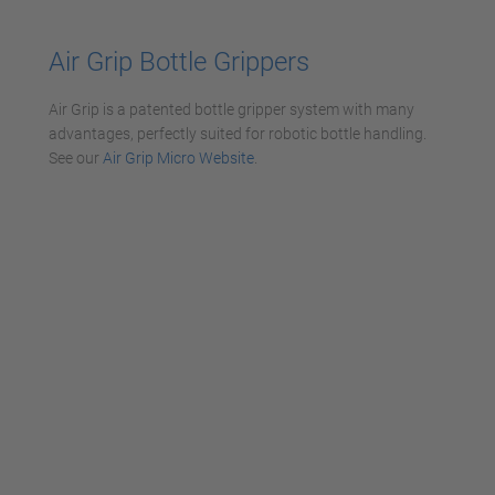
Accepter
powered by
Usercentrics Consent
Air Grip
Bottle Grippers
Management Platform
Air Grip is a patented bottle gripper system with many
advantages, perfectly suited for robotic bottle handling.
See our
Air Grip Micro Website
.