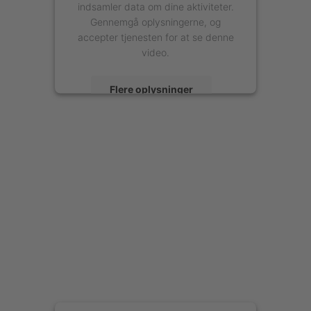
indsamler data om dine aktiviteter.
Gennemgå oplysningerne, og
accepter tjenesten for at se denne
video.
Flere oplysninger
Accepter
powered by
Usercentrics Consent
Management Platform