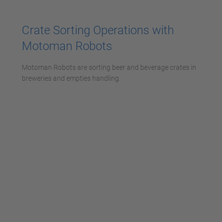
Accepter
powered by
Usercentrics Consent
Crate Sorting Operations with
Management Platform
Motoman Robots
Motoman Robots are sorting beer and beverage crates in
breweries and empties handling.