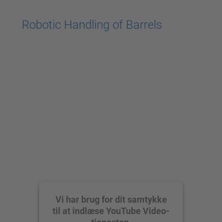
powered by
Usercentrics Consent
Robotic Handling of Barrels
Management Platform
Vi har brug for dit samtykke
til at indlæse YouTube Video-
tjenesten.