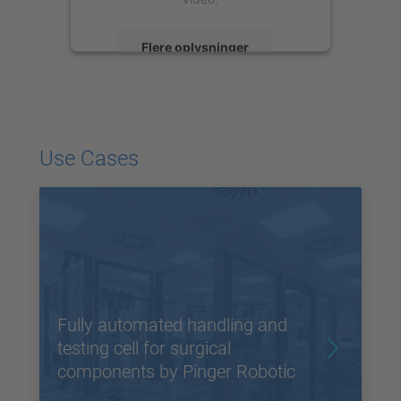
Flere oplysninger
Accepter
powered by
Usercentrics Consent
Management Platform
Use Cases
Fully automated handling and
testing cell for surgical
components by Pinger Robotic