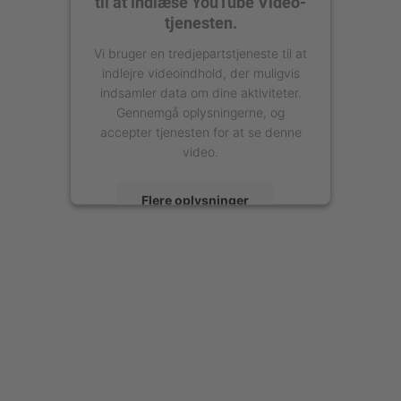
til at indlæse YouTube Video-
tjenesten.
Vi bruger en tredjepartstjeneste til at
indlejre videoindhold, der muligvis
indsamler data om dine aktiviteter.
Gennemgå oplysningerne, og
accepter tjenesten for at se denne
video.
Flere oplysninger
Accepter
powered by
Usercentrics Consent
Management Platform