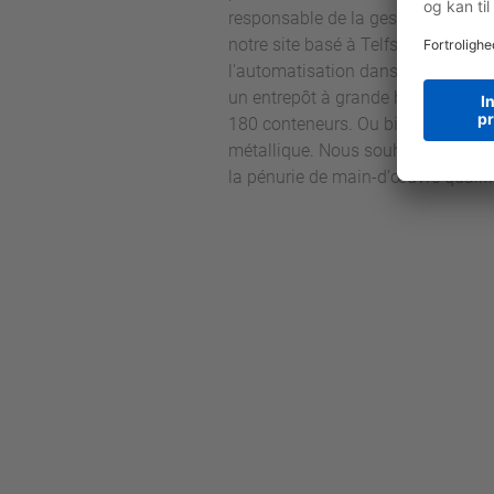
responsable de la gestion de proj
notre site basé à Telfs : produire
l'automatisation dans le développ
un entrepôt à grande hauteur, fort
180 conteneurs. Ou bien encore, d
métallique. Nous souhaitons égalem
la pénurie de main-d’œuvre qualifi