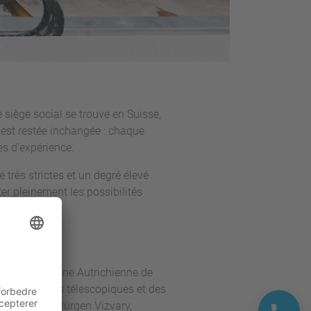
 siège social se trouve en Suisse,
est restée inchangée : chaque
es d'expérience.
 très strictes et un degré élevé
er pleinement les possibilités
 sein de l’usine Autrichienne de
, des chariots télescopiques et des
 l'explique Jürgen Vizvary,