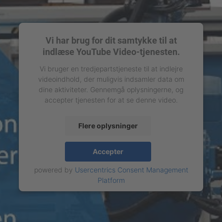
Vi har brug for dit samtykke til at
indlæse YouTube Video-tjenesten.
Vi bruger en tredjepartstjeneste til at indlejre
videoindhold, der muligvis indsamler data om
dine aktiviteter. Gennemgå oplysningerne, og
accepter tjenesten for at se denne video.
Flere oplysninger
Accepter
powered by
Usercentrics Consent Management
Platform