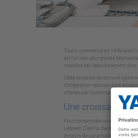
Tout a commencé en 1949 avec l'inve
est l'un des plus grands fabrican
machine est l’aboutissement d'un s
Cette exigence se retrouve égalemen
d'intégration verticale sont évidem
offertes par l'automatisation.
Une croissance grâ
Pour comprendre concrètement comme
Liebherr. C'est là, dans le « Tyrol
poseurs de canalisations. De plus,