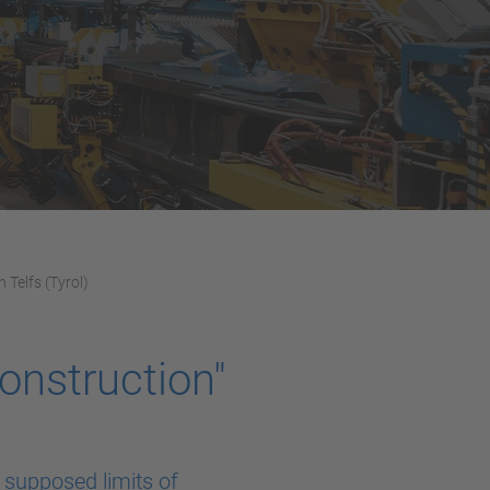
 Telfs (Tyrol)
construction"
supposed limits of