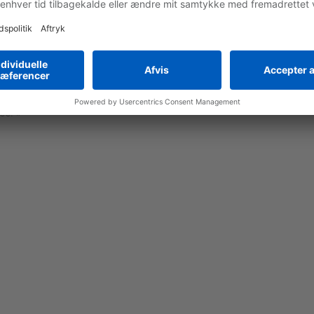
ets de production chez Liebherr Werk Telfs GmbH : « Nous poursui
 plus de 3 000 unités par an. Pour y parvenir, nous devons nous 
ement de l'usine. Ces dernières années, nous avons donc invest
ement automatisé, et doté d’un très grand espace capable d’accue
ans la modernisation de nos chaînes de montage et de nos insta
ent conserver à l’avenir notre savoir-faire interne en matière d
ée. »