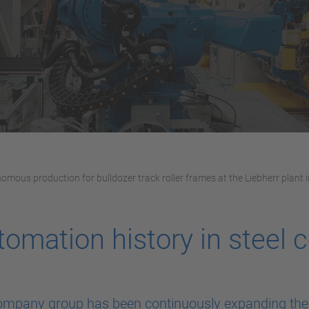
omous production for bulldozer track roller frames at the Liebherr plant in
tomation history in steel 
company group has been continuously expanding the 