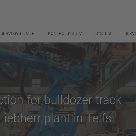
SERVOSYSTEMER
KONTROLSYSTEM
SYSTEM
SERV
ion for bulldozer track
Liebherr plant in Telfs