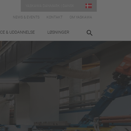
YASKAWA DANMARK | DANSK
NEWS & EVENTS
KONTAKT
OM YASKAWA
ICE & UDDANNELSE
LØSNINGER