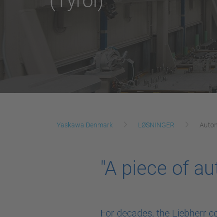
(Tyrol)
Yaskawa Denmark
LØSNINGER
Auton
"A piece of au
For decades, the Liebherr 