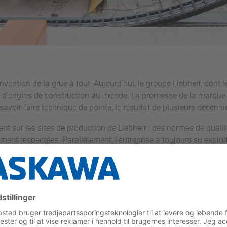
ntion de la grue à tour. Aujourd'hui, le groupe Liebherr, dont le
ts d'engins de construction au monde. La promesse de la marque 
avoir-faire technique de pointe, le résultat de plusieurs décenni
t sur les sites de production de Liebherr : des normes de qualité
ment respectées. Parallèlement, l'entreprise a toujours su exploit
ce à l’automatisation
nt la croissance se caractérise, il faut jeter un coup d’œil au
ean Oberland », que sont fabriqués des bulldozers, des chargeuses
 il est prévu d'augmenter considérablement la production, comme