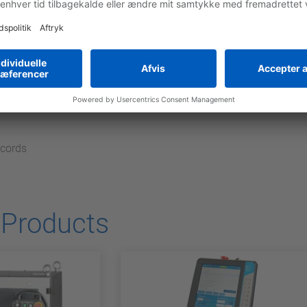
t GP20
Data sheet
 Applications générales avec la série GP
CAD/CAE
CAD/CAE
ecords
 Products