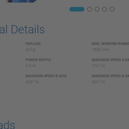
l Details
PAYLOAD
MAX. WORKING RANG
20 kg
1802 mm
POWER SUPPLY
MAXIMUM SPEED S AX
2 kVA
210 °/s
S
MAXIMUM SPEED R AXIS
MAXIMUM SPEED B AX
420 °/s
420 °/s
ads