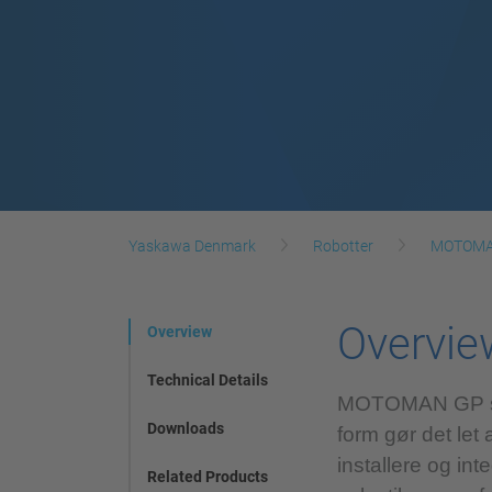
Yaskawa Denmark
Robotter
MOTOMAN
Overvie
Overview
Technical Details
MOTOMAN GP serie
Downloads
form gør det let 
installere og in
Related Products