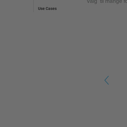
valg til mange fo
Use Cases
Previous