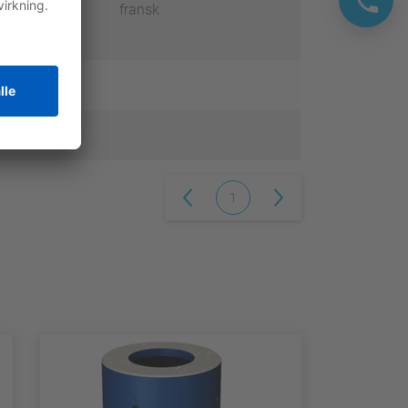
fransk
1