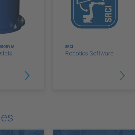
EGORY M
SRCI
stals
Robotics Software
ses