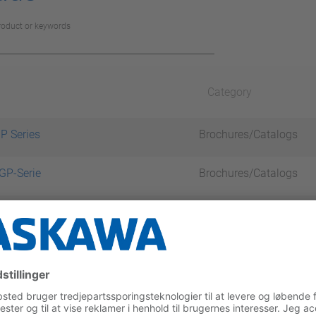
product or keywords
Category
P Series
Brochures/Catalogs
GP-Serie
Brochures/Catalogs
t GP20
Data sheet
gemeine Applikationen mit der GP-Serie
t GP20
Data sheet
eral Applications with the GP-series