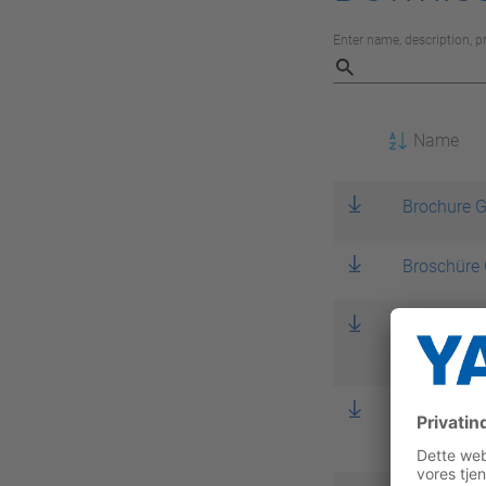
Enter name, description, 
Name
Brochure G
Broschüre 
Flyer Robo
Handling & All
Flyer Robo
Handling & Gen