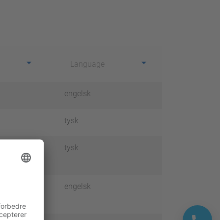
Language
engelsk
tysk
tysk
engelsk