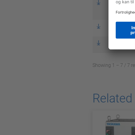
Flyer Robo
Manipulation &
GP20 2D
GP20 3D
Showing 1 – 7 / 7 r
Related